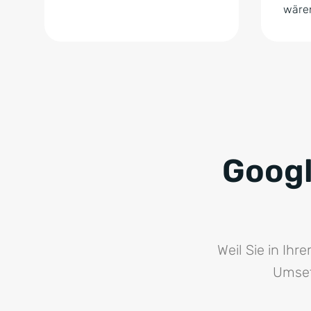
wäre
Googl
Weil Sie in Ih
Umset