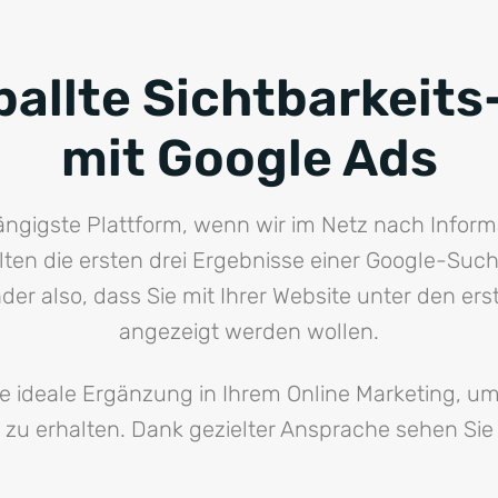
ballte Sichtbarkeit
mit Google Ads
gängigste Plattform, wenn wir im Netz nach Infor
lten die ersten drei Ergebnisse einer Google-Such
nder also, dass Sie mit Ihrer Website unter den er
angezeigt werden wollen.
ie ideale Ergänzung in Ihrem Online Marketing, um
zu erhalten. Dank gezielter Ansprache sehen Sie 