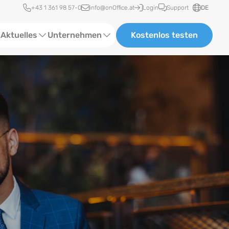
Schnellzugriff
+43 1 361 98 57-0
info@onOffice.at
Login
Support
DE
Aktuelles
Unternehmen
Kostenlos testen
ebinare
Über uns
tatus-News
Partner und Kooperationen
eranstaltungen
Karriere
eferenzen
log
ewsletter
n