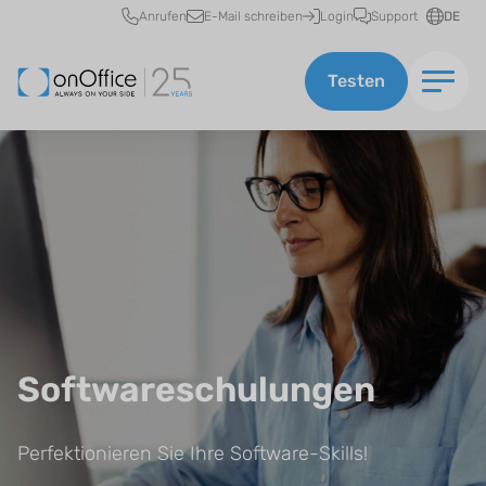
Schnellzugriff
Anrufen
E-Mail schreiben
Login
Support
DE
Testen
Softwareschulungen
Perfektionieren Sie Ihre Software-Skills!