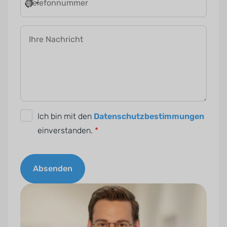
Telefonnummer
Ihre Nachricht
D
Ich bin mit den
Datenschutzbestimmungen
S
einverstanden.
*
G
V
Absenden
O
-
A
E
l
i
t