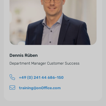
n
e
v
r
e
n
r
a
s
t
t
i
ä
v
n
e
d
Dennis Rüben
:
n
Department Manager Customer Success
i
s
+49 (0) 241 44 686-150
*
training@onOffice.com