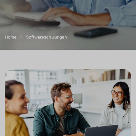
Breadcrumb-Navigation
Home
Softwareschulungen