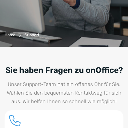
Breadcrumb-Navigation
Home
Support
Sie haben Fragen zu onOffice?
Unser Support-Team hat ein offenes Ohr für Sie.
Wählen Sie den bequemsten Kontaktweg für sich
aus. Wir helfen Ihnen so schnell wie möglich!