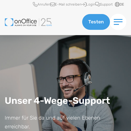
Schnellzugriff
Anrufen
E-Mail schreiben
Login
Support
DE
Testen
Unser 4-Wege-Support
Immer für Sie da und auf vielen Ebenen
erreichbar.