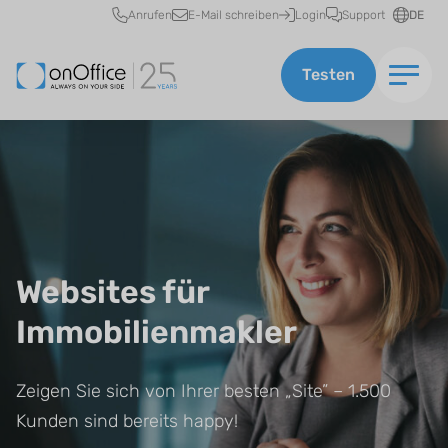
Schnellzugriff
Anrufen
E-Mail schreiben
Login
Support
DE
Testen
Websites für
Immobilienmakler
Zeigen Sie sich von Ihrer besten „Site” – 1.500
Kunden sind bereits happy!