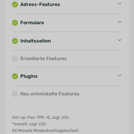
Adress-Features
Detailseite
Listen
Merkliste / Favoriten
Formulare
Detailseite
Kartendarstellung (Google Maps / OSM)
Kontaktformular
Suche
Inhaltsseiten
Darstellung ähnlicher Immobilien
Interessentenformular
Kartendarstellung (Google Maps / OSM)
Ansprechpartner
Teamdarstellung
Newsletterformular
Erweiterte Features
Sofortanfrage
Kooperationspartner
Top-Angebote
Plugins
Usercentrics
Neu entwickelte Features
SEO-Plugin
Google Analytics
Set-up-Fee: 199,– €, zzgl. USt.
Mehrsprachigkeit
*monatl. zzgl. USt.
24 Monate Mindestvertragslaufzeit