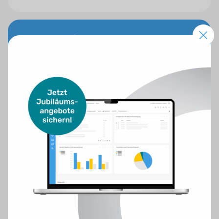
WP-Website
Ideal für Makler, die eine umfangreiche
Immobilienwebsite mit allen Spezial-Features
möchten.
199,– €*
Mehr Infos anfordern
Persönliche Betreuung
Strategiegespräch