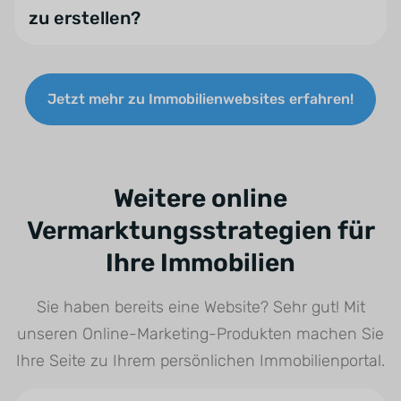
zu erstellen?
Die Erstellung Ihrer Immobilienwebsite mit
WordPress ist sinnvoll, da es eine
Jetzt mehr zu Immobilienwebsites erfahren!
benutzerfreundliche und anpassbare Plattform
bietet, die sich hervorragend für
Suchmaschinenoptimierung eignet. Mit responsiven
Designs und einfacher Integration von
Weitere online
Immobiliensoftware wie onOffice enterprise können
Vermarktungsstrategien für
Sie Ihre Angebote effizient verwalten. Die
Ihre Immobilien
regelmäßigen Updates garantieren Sicherheit,
während die große Community Unterstützung und
Sie haben bereits eine Website? Sehr gut! Mit
Ressourcen bereitstellt. Zudem ermöglicht
unseren Online-Marketing-Produkten machen Sie
WordPress die Einbindung von Multimedia-Inhalten
und Analytics-Tools, um Ihre Online-Präsenz weiter
Ihre Seite zu Ihrem persönlichen Immobilienportal.
zu optimieren.