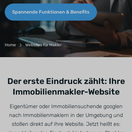
Spannende Funktionen & Benefits
Breadcrumb-Navigation
Home
Websites für Makler
Der erste Eindruck zählt: Ihre
Immobilienmakler-Website
Eigentümer oder Immobiliensuchende googlen
nach Immobilienmaklern in der Umgebung und
stoßen direkt auf Ihre Website. Jetzt heißt es: