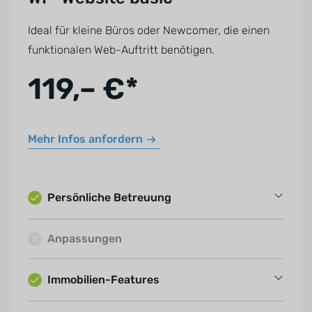
Ideal für kleine Büros oder Newcomer, die einen
funktionalen Web-Auftritt benötigen.
119,– €*
Mehr Infos anfordern
Persönliche Betreuung
Strategiegespräch
Anpassungen
Inhaltspflege: 5 Texte
Videos zur WordPress-Schulung
Immobilien-Features
Individuelles Reporting-Dashboard
Listen