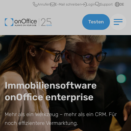
Schnellzugriff
Anrufen
E-Mail schreiben
Login
Support
DE
Testen
Immobiliensoftware
onOffice enterprise
Mehr als ein Werkzeug – mehr als ein CRM. Für
noch effizientere Vermarktung.