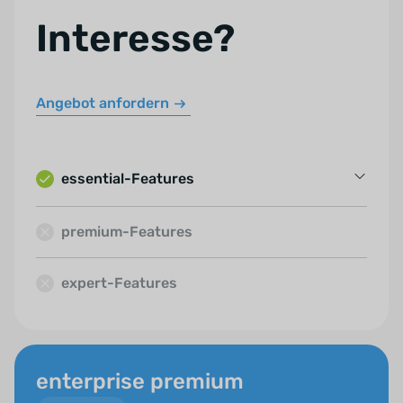
Interesse?
Angebot anfordern
essential-Features
Immobilienverwaltung
premium-Features
Adressverwaltung
expert-Features
E-Mail-Verwaltung
Kalender
Aufgabenverwaltung
enterprise premium
Formeln