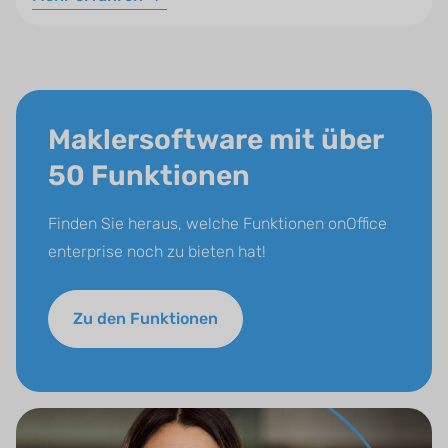
Maklersoftware mit über
50 Funktionen
Finden Sie heraus, welche Funktionen onOffice
enterprise noch zu bieten hat!
Zu den Funktionen