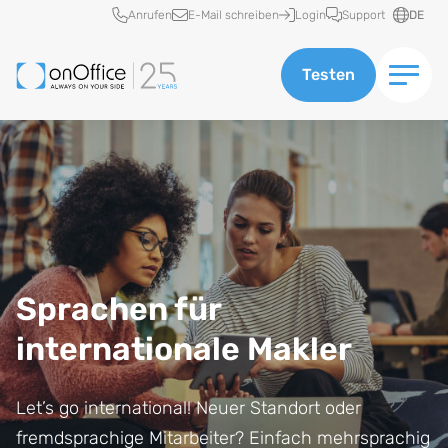
Schnellzugriff
Anrufen
E-Mail schreiben
Login
Support
DE
Testen
Sprachen für
internationale Makler
Let’s go international! Neuer Standort oder
fremdsprachige Mitarbeiter? Einfach mehrsprachig