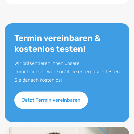
Termin vereinbaren &
kostenlos testen!
Wir präsentieren Ihnen unsere
Immobiliensoftware onOffice enterprise – testen
Sie danach kostenlos!
Jetzt Termin vereinbaren