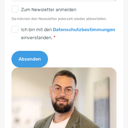
N
Zum Newsletter anmelden
e
Sie können den Newsletter jederzeit wieder abbestellen.
w
D
Ich bin mit den
Datenschutzbestimmungen
s
S
einverstanden.
*
l
G
e
V
t
Absenden
O
t
-
A
e
E
l
r
i
t
n
e
v
r
e
n
r
a
s
t