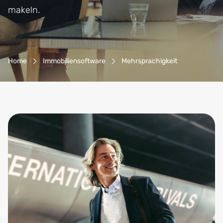
makeln.
Breadcrumb-Navigation
Home
Immobiliensoftware
Mehrsprachigkeit