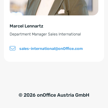
t
i
ä
v
n
e
d
Marcel Lennartz
:
n
Department Manager Sales International
i
s
sales-international@onOffice.com
*
© 2026 onOffice Austria GmbH