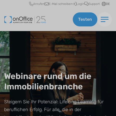
Schnellzugriff
Anrufen
E-Mail schreiben
Login
Support
DE
Testen
Webinare rund um die
Immobilienbranche
Steigern Sie Ihr Potenzial: Lifelong Learning für
beruflichen Erfolg. Für alle, die in der