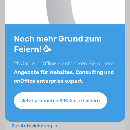
Noch mehr Grund zum
Feiern! 🥳
25 Jahre onOffice – entdecken Sie unsere
Angebote für Websites, Consulting und
onOffice enterprise expert.
Das onOffice Service-Portal: Der
Interessentenbereich im Fokus –
Status quo, Roadmap & Ausblick
Jetzt profitieren & Rabatte sichern
Dennis Frings
&
Ingo Krützen
Zur Aufzeichnung