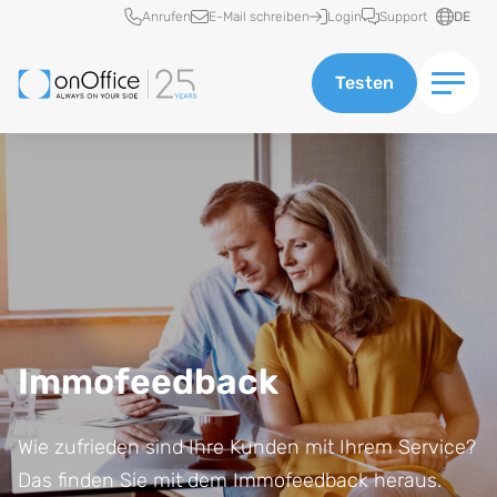
Schnellzugriff
Anrufen
E-Mail schreiben
Login
Support
DE
Testen
Immofeedback
Wie zufrieden sind Ihre Kunden mit Ihrem Service?
Das finden Sie mit dem Immofeedback heraus.