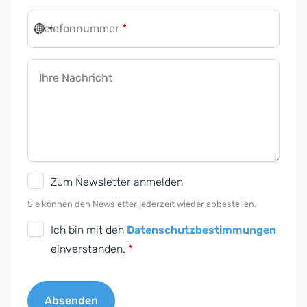
Telefonnummer
*
Ihre Nachricht
N
Zum Newsletter anmelden
e
Sie können den Newsletter jederzeit wieder abbestellen.
w
D
Ich bin mit den
Datenschutzbestimmungen
s
S
einverstanden.
*
l
G
e
V
t
Absenden
O