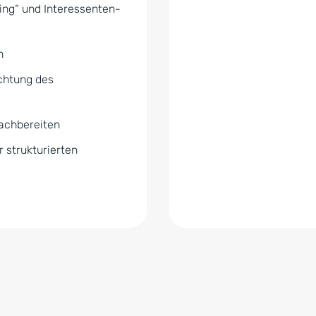
ng“ und Interessenten-
h
chtung des
nachbereiten
 strukturierten