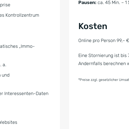
Pausen:
ca. 45 Min. – 1 
prise
les Kontrollzentrum
Kosten
Online pro Person 99,– 
matisches „Immo-
Eine Stornierung ist bi
Andernfalls berechnen 
. a.
n und
*Preise zzgl. gesetzlicher Umsa
er Interessenten-Daten
Websites