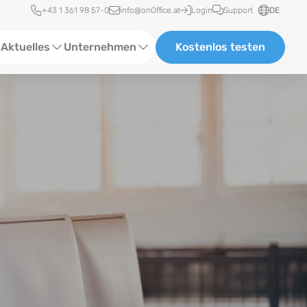
Schnellzugriff
+43 1 361 98 57-0
info@onOffice.at
Login
Support
DE
Aktuelles
Unternehmen
Kostenlos testen
ebinare
Über uns
tatus-News
Partner und Kooperationen
eranstaltungen
Karriere
eferenzen
log
ewsletter
n