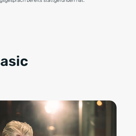
ngsgespräch bereits stattgefunden hat.
asic