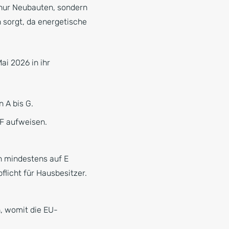
ht nur Neubauten, sondern
 sorgt, da energetische
ai 2026 in ihr
n A bis G.
 F aufweisen.
n mindestens auf E
licht für Hausbesitzer.
, womit die EU-