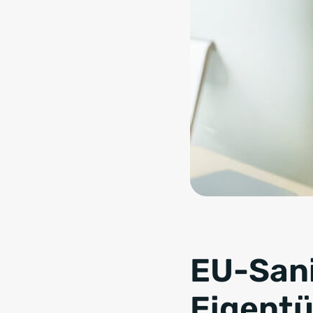
EU-Sani
Eigentü