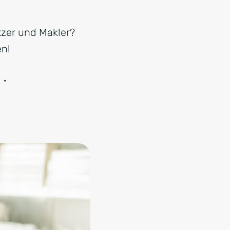
tzer und Makler?
en!
·