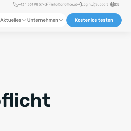
Schnellzugriff
+43 1 361 98 57-0
info@onOffice.at
Login
Support
DE
Aktuelles
Unternehmen
Kostenlos testen
ebinare
Über uns
tatus-News
Partner und Kooperationen
eranstaltungen
Karriere
eferenzen
flicht
log
ewsletter
n