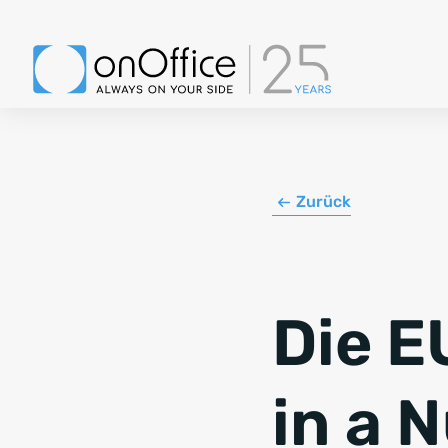
Zurück
Die E
in a 