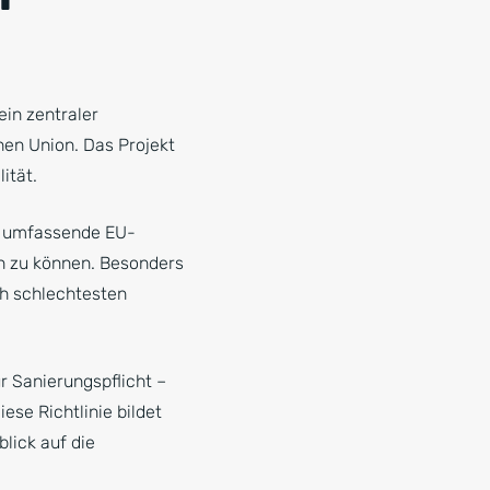
ein zentraler
hen Union. Das Projekt
ität.
e umfassende EU-
en zu können. Besonders
ch schlechtesten
r Sanierungspflicht –
ese Richtlinie bildet
lick auf die