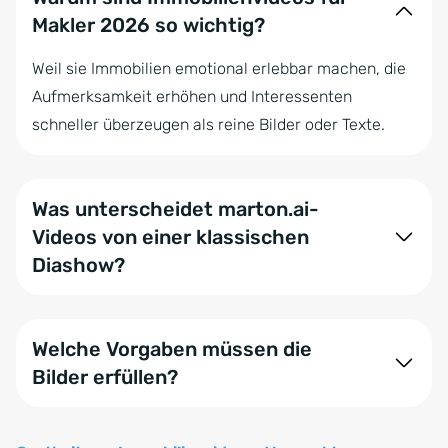
Makler 2026 so wichtig?
Weil sie Immobilien emotional erlebbar machen, die
Aufmerksamkeit erhöhen und Interessenten
schneller überzeugen als reine Bilder oder Texte.
Was unterscheidet marton.ai-
Videos von einer klassischen
Diashow?
Bei einer Diashow werden Fotos lediglich im 2D-
Raum verschoben – nach links, rechts, vorne,
Welche Vorgaben müssen die
hinten. Mit marton.ai entstehen aus deinen Fotos
Bilder erfüllen?
reale Kamerafahrten, die aussehen, als hätte ein
Videograf sie vor Ort aufgenommen. Und das zu
Ob die Fotos von Ihnen selbst oder einem