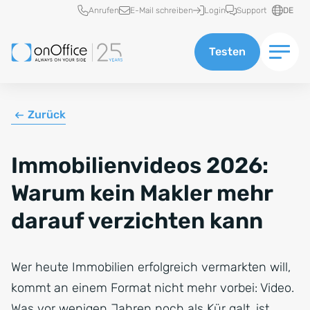
Schnellzugriff
Anrufen
E-Mail schreiben
Login
Support
DE
Testen
Zurück
Immobilienvideos 2026:
Warum kein Makler mehr
darauf verzichten kann
Wer heute Immobilien erfolgreich vermarkten will,
kommt an einem Format nicht mehr vorbei: Video.
Was vor wenigen Jahren noch als Kür galt, ist