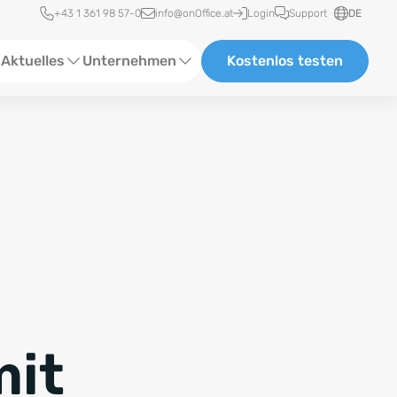
Schnellzugriff
+43 1 361 98 57-0
info@onOffice.at
Login
Support
DE
Aktuelles
Unternehmen
Kostenlos testen
ebinare
Über uns
tatus-News
Partner und Kooperationen
eranstaltungen
Karriere
eferenzen
log
ewsletter
mit
n