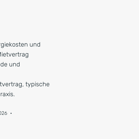
rgiekosten und
ietvertrag
ende und
tvertrag, typische
raxis.
026
·