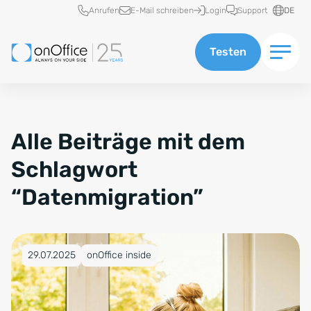
Schnellzugriff
Anrufen
E-Mail schreiben
Login
Support
DE
Testen
Alle Beiträge mit dem
Schlagwort
“Datenmigration”
Veröffentlicht am 29.07.2025
29.07.2025
onOffice inside