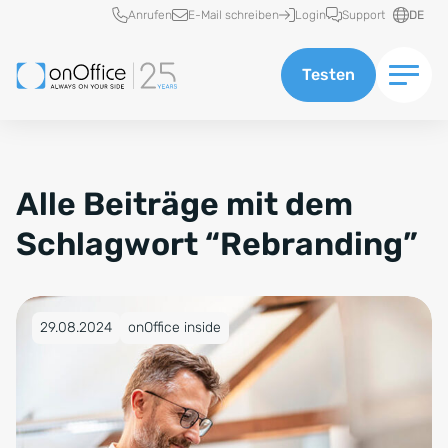
Schnellzugriff
Anrufen
E-Mail schreiben
Login
Support
DE
Testen
Alle Beiträge mit dem
Schlagwort “Rebranding”
Veröffentlicht am 29.08.2024
29.08.2024
onOffice inside