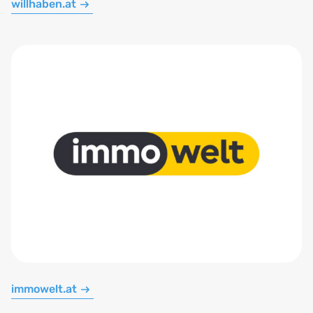
willhaben.at
immowelt.at