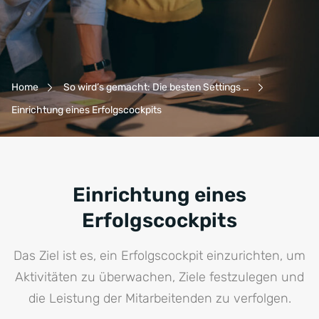
Breadcrumb-Navigation
Home
So wird’s gemacht: Die besten Settings …
Einrichtung eines Erfolgscockpits
Einrichtung eines
Erfolgscockpits
Das Ziel ist es, ein Erfolgscockpit einzurichten, um
Aktivitäten zu überwachen, Ziele festzulegen und
die Leistung der Mitarbeitenden zu verfolgen.