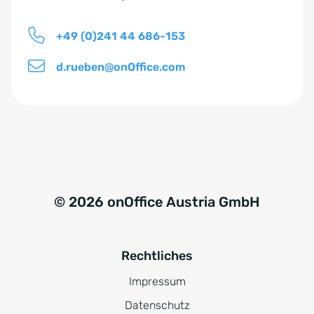
i
s
+49 (0)241 44 686-153
*
d.rueben@onOffice.com
© 2026 onOffice Austria GmbH
Rechtliches
Impressum
Datenschutz