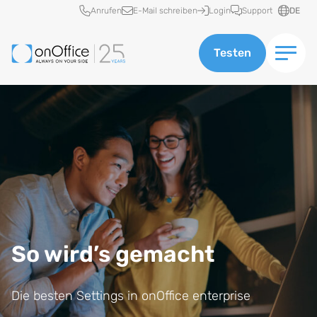
Schnellzugriff
Anrufen
E-Mail schreiben
Login
Support
DE
Testen
So wird’s gemacht
Die besten Settings in onOffice enterprise