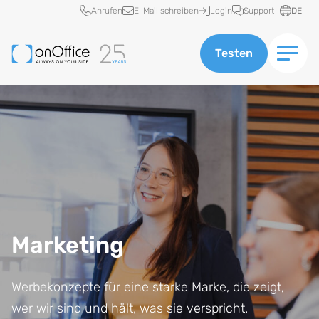
Schnellzugriff
Anrufen
E-Mail schreiben
Login
Support
DE
Testen
Marketing
Werbekonzepte für eine starke Marke, die zeigt,
wer wir sind und hält, was sie verspricht.