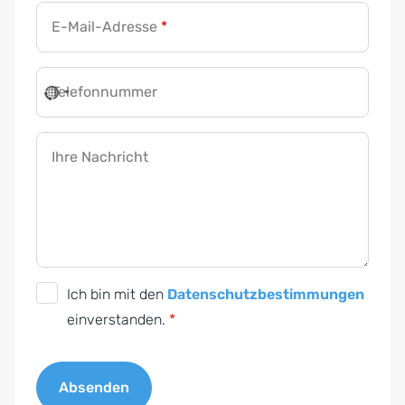
E-Mail-Adresse
*
Telefonnummer
Ihre Nachricht
D
Ich bin mit den
Datenschutzbestimmungen
S
einverstanden.
*
G
V
Absenden
O