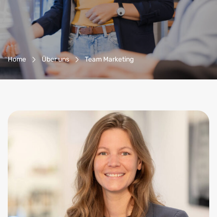
Breadcrumb-Navigation
Home
Über uns
Team Marketing