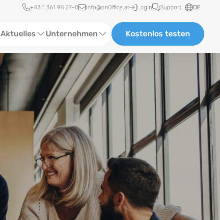
Schnellzugriff
+43 1 361 98 57-0
info@onOffice.at
Login
Support
DE
Aktuelles
Unternehmen
Kostenlos testen
ebinare
Über uns
tatus-News
Partner und Kooperationen
eranstaltungen
Karriere
eferenzen
log
ewsletter
n