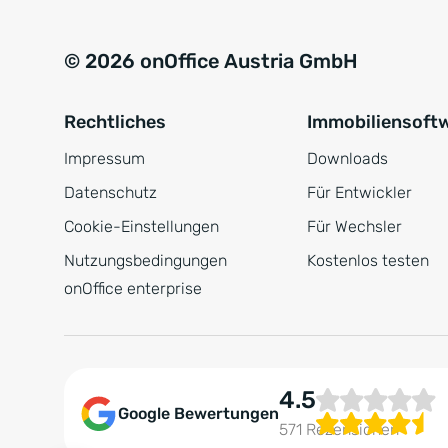
s
i
t
v
© 2026 onOffice Austria GmbH
ä
e
n
:
Rechtliches
Immobiliensoft
d
n
Impressum
Downloads
i
Datenschutz
Für Entwickler
s
Cookie-Einstellungen
Für Wechsler
*
Nutzungsbedingungen
Kostenlos testen
onOffice enterprise
4.5
Google Bewertungen
571 Rezensionen