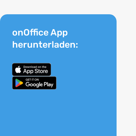
onOffice App
herunterladen: