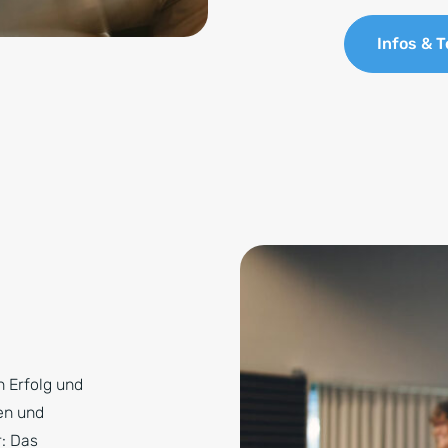
Infos & 
n Erfolg und
en und
r: Das