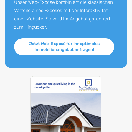
Unser Web-Exposé kombiniert die klassischen
Vorteile eines Exposés mit der Interaktivität
einer Website. So wird Ihr Angebot garantiert
zum Hingucker.
Jetzt Web-Exposé für Ihr optimales
Immobilienangebot anfragen!