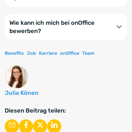
Wie kann ich mich bei onOffice
bewerben?
Alle offenen Stellen findest du auf der
Karriereseite
.
Dort kannst du dich ganz einfach online bewerben
Benefits
Job
Karriere
onOffice
Team
und unser HR-Team kontaktiert dich!
Julia Könen
Diesen Beitrag teilen: