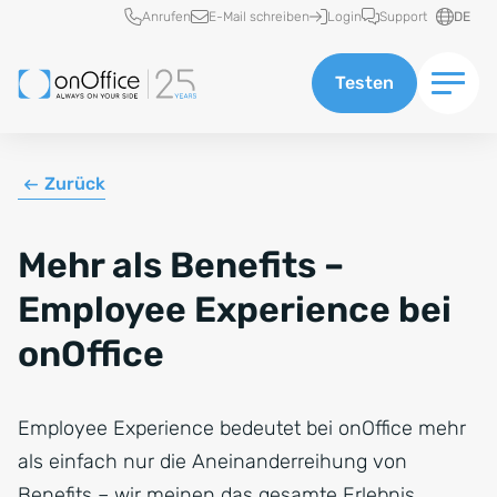
Schnellzugriff
Anrufen
E-Mail schreiben
Login
Support
DE
Testen
Zurück
Mehr als Benefits –
Employee Experience bei
onOffice
Employee Experience bedeutet bei onOffice mehr
als einfach nur die Aneinanderreihung von
Benefits – wir meinen das gesamte Erlebnis