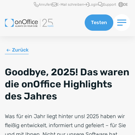
Schnellzugriff
Anrufen
E-Mail schreiben
Login
Support
DE
Testen
Zurück
Goodbye, 2025! Das waren
die onOffice Highlights
des Jahres
Was für ein Jahr liegt hinter uns! 2025 haben wir
fleißig entwickelt, informiert und gefeiert – für Sie
und mit Ihnen. Nicht nur unsere Software hat