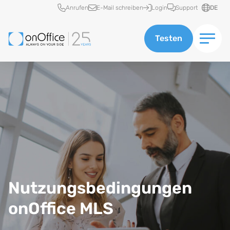
Schnellzugriff
Anrufen
E-Mail schreiben
Login
Support
DE
Testen
Nutzungsbedingungen
onOffice MLS