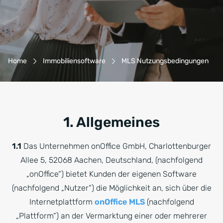
Breadcrumb-Navigation
Home
Immobiliensoftware
MLS Nutzungsbedingungen
1. Allgemeines
1.1
Das Unternehmen onOffice GmbH, Charlottenburger
Allee 5, 52068 Aachen, Deutschland, (nachfolgend
„onOffice“) bietet Kunden der eigenen Software
(nachfolgend „Nutzer“) die Möglichkeit an, sich über die
Internetplattform
onOffice MLS
(nachfolgend
„Plattform“) an der Vermarktung einer oder mehrerer