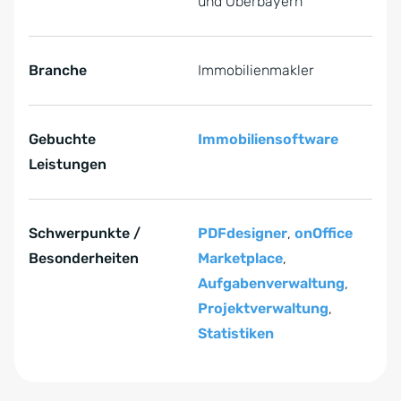
und Oberbayern
Branche
Immobilienmakler
Gebuchte
Immobiliensoftware
Leistungen
Schwerpunkte /
PDFdesigner
,
onOffice
Besonderheiten
Marketplace
,
Aufgabenverwaltung
,
Projektverwaltung
,
Statistiken
Zum Anfang der Tabelle springen