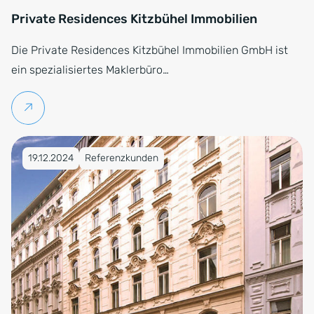
Private Residences Kitzbühel Immobilien
Die Private Residences Kitzbühel Immobilien GmbH ist
ein spezialisiertes Maklerbüro…
Weiterlesen
Veröffentlicht am 19.12.2024
19.12.2024
Referenzkunden