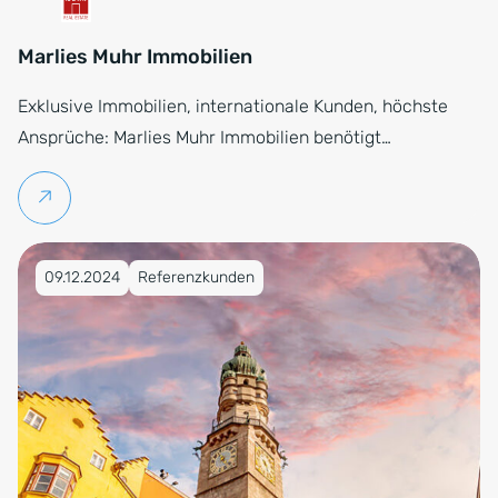
Marlies Muhr Immobilien
Exklusive Immobilien, internationale Kunden, höchste
Ansprüche: Marlies Muhr Immobilien benötigt…
Weiterlesen
Veröffentlicht am 09.12.2024
09.12.2024
Referenzkunden