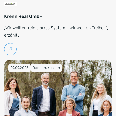
Krenn Real GmbH
„Wir wollten kein starres System – wir wollten Freiheit“,
erzählt…
Weiterlesen
Veröffentlicht am 29.09.2025
29.09.2025
Referenzkunden