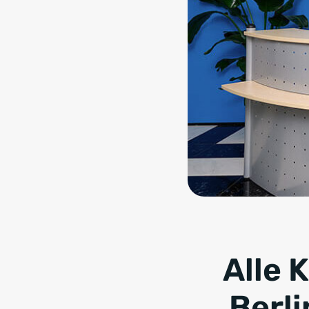
Alle 
Berl