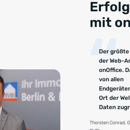
Erfol
mit on
Der größte 
der Web-A
onOffice. 
von allen
Endgeräte
Ort der Wel
Daten zugr
Thorsten Conrad, G