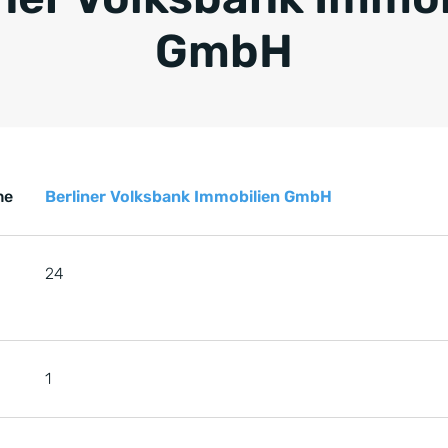
GmbH
Key Facts zur Referenz von Baur Immobilien GmbH, 7 Obje
renz von Baur Immobilien GmbH
me
Berliner Volksbank Immobilien GmbH
24
1