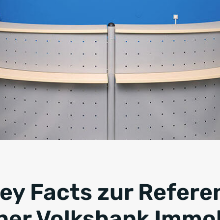
Key Facts zur Refere
iner Volksbank Immob