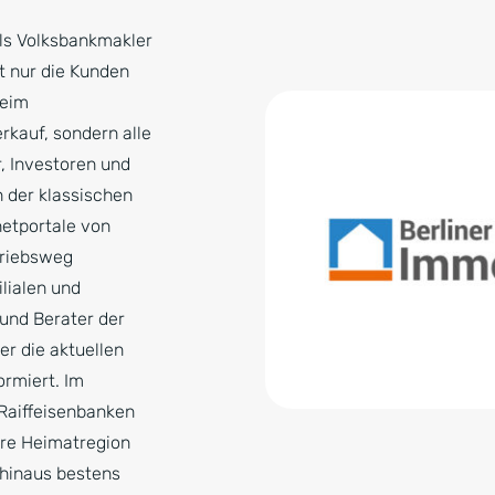
als Volksbankmakler
ht nur die Kunden
beim
rkauf, sondern alle
, Investoren und
 der klassischen
netportale von
triebsweg
ilialen und
und Berater der
r die aktuellen
rmiert. Im
Raiffeisenbanken
ihre Heimatregion
 hinaus bestens