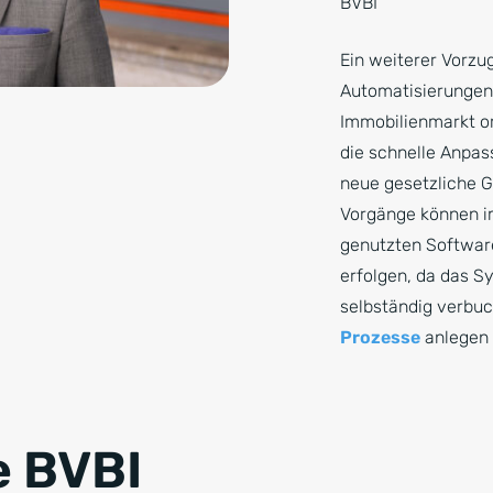
BVBI
Ein weiterer Vorzug
Automatisierungen,
Immobilienmarkt or
die schnelle Anpa
neue gesetzliche G
Vorgänge können im
genutzten Softwar
erfolgen, da das S
selbständig verbu
Prozesse
anlegen 
e BVBI