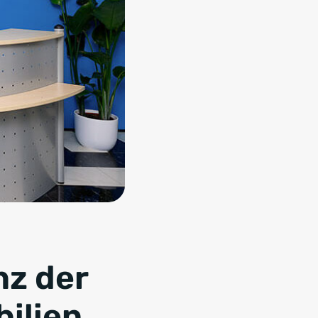
nz der
ilien