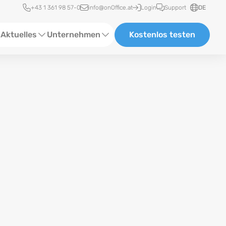
Schnellzugriff
+43 1 361 98 57-0
info@onOffice.at
Login
Support
DE
Aktuelles
Unternehmen
Kostenlos testen
ebinare
Über uns
tatus-News
Partner und Kooperationen
eranstaltungen
Karriere
eferenzen
log
ewsletter
n