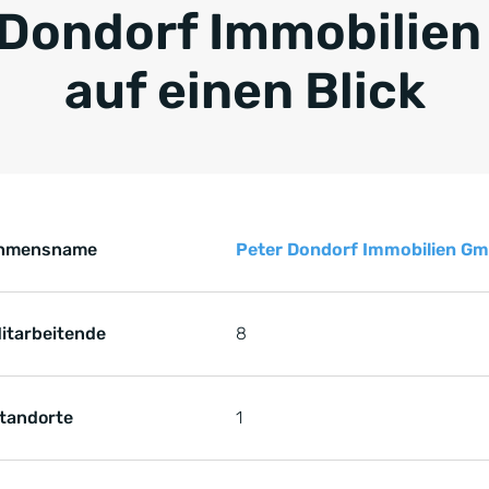
 Dondorf Immobilie
auf einen Blick
Key Facts zur Referenz von der Peter Dondorf Immobilien
s zur Referenz von der Peter Dondorf Immobilien GmbH
ehmensname
Peter Dondorf Immobilien G
itarbeitende
8
tandorte
1