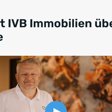
t IVB Immobilien üb
e