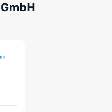
n GmbH
 GmbH, 7 Objekte
mbH