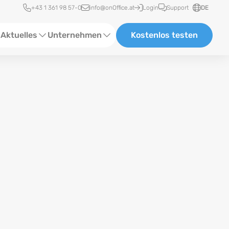
Schnellzugriff
+43 1 361 98 57-0
info@onOffice.at
Login
Support
DE
Aktuelles
Unternehmen
Kostenlos testen
ebinare
Über uns
tatus-News
Partner und Kooperationen
eranstaltungen
Karriere
eferenzen
log
ewsletter
n