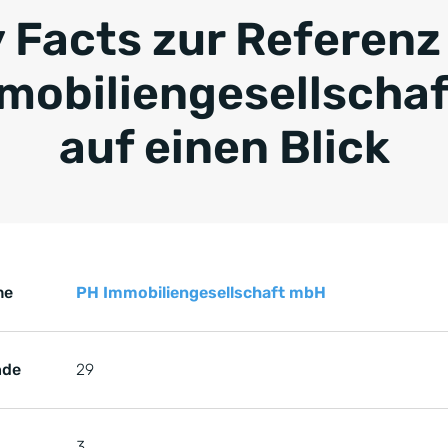
y Facts zur Referenz
mobiliengesellscha
auf einen Blick
Key Facts zur Referenz von der PH Immobiliengesellschaf
renz von der PH Immobiliengesellschaft mbH
me
PH Immobiliengesellschaft mbH
nde
29
3