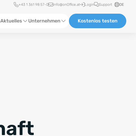
Schnellzugriff
+43 1 361 98 57-0
info@onOffice.at
Login
Support
DE
Aktuelles
Unternehmen
Kostenlos testen
ebinare
Über uns
tatus-News
Partner und Kooperationen
eranstaltungen
Karriere
eferenzen
log
ewsletter
haft
n