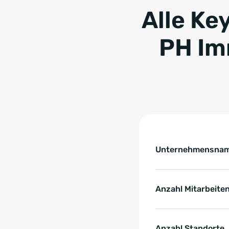
Alle Ke
PH Im
Tabelle überspringen 
Key Facts zur Refe
Unternehmensna
Anzahl Mitarbeite
Anzahl Standorte