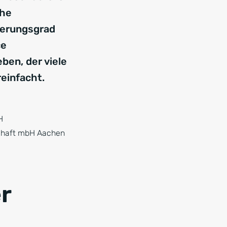
ohe
ierungsgrad
ce
ben, der viele
reinfacht.
H
chaft mbH Aachen
r