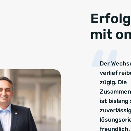
Erfol
mit on
Der Wechse
verlief rei
zügig. Die
Zusammena
ist bislang
zuverlässig
lösungsori
freundlich.