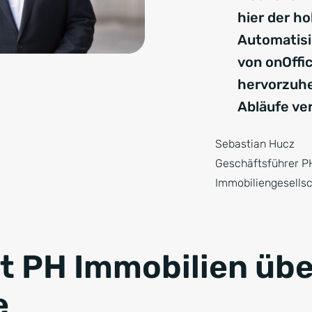
hier der h
Automatis
von onOffi
hervorzuhe
Abläufe ve
Sebastian Hucz
Geschäftsführer P
Immobiliengesells
t PH Immobilien übe
e