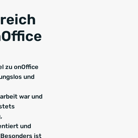
greich
Office
l zu onOffice
bungslos und
rbeit war und
 stets
,
entiert und
 Besonders ist