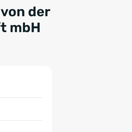
 von der
ft mbH
t mbH, 7 Objekte