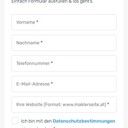
Einfach Formular ausfüllen & los geht’s.
Vorname
*
Nachname
*
Telefonnummer
*
E-Mail-Adresse
*
Ihre Website (Format: www.maklerseite.at)
*
D
Ich bin mit den
Datenschutzbestimmungen