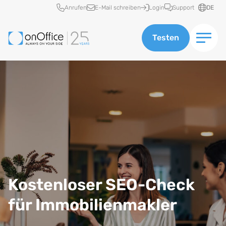
Schnellzugriff
Anrufen
E-Mail schreiben
Login
Support
DE
Testen
Kostenloser SEO-Check
für Immobilienmakler